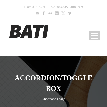
1 505 818 7396
contact@rdwildlife.com
ACCORDION/TOGGLE
BOX
Shortcode Usage